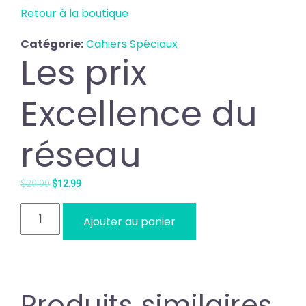
Retour à la boutique
Catégorie:
Cahiers Spéciaux
Les prix
Excellence du
réseau
Le
Le
$
29.99
$
12.99
prix
prix
Quantité
initial
actuel
Ajouter au panier
était :
est :
$29.99.
$12.99.
Produits similaires