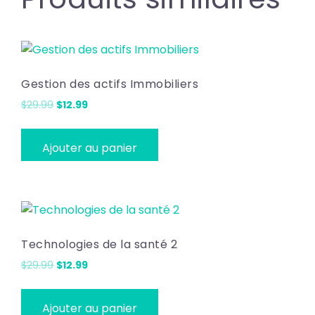
Gestion des actifs Immobiliers
Le
Le
$
29.99
$
12.99
prix
prix
initial
actuel
Ajouter au panier
était :
est :
$29.99.
$12.99.
Technologies de la santé 2
Le
Le
$
29.99
$
12.99
prix
prix
initial
actuel
Ajouter au panier
était :
est :