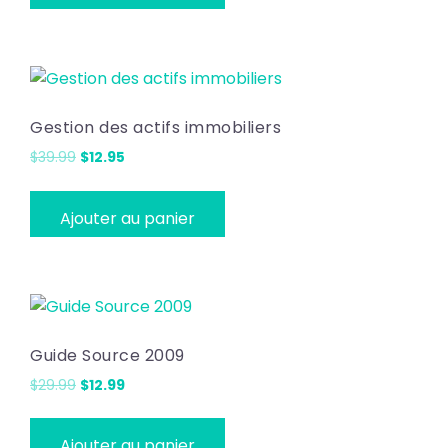
$29.99.
$12.99.
Gestion des actifs immobiliers
Le
Le
$
39.99
$
12.95
prix
prix
initial
actuel
Ajouter au panier
était :
est :
$39.99.
$12.95.
Guide Source 2009
Le
Le
$
29.99
$
12.99
prix
prix
initial
actuel
Ajouter au panier
était :
est :