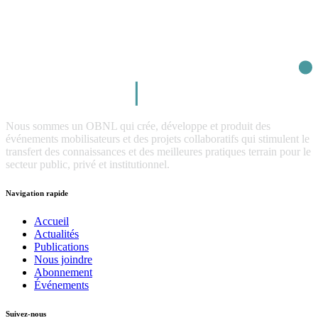
Nous sommes un OBNL qui crée, développe et produit des
événements mobilisateurs et des projets collaboratifs qui stimulent le
transfert des connaissances et des meilleures pratiques terrain pour le
secteur public, privé et institutionnel.
Navigation rapide
Accueil
Actualités
Publications
Nous joindre
Abonnement
Événements
Suivez-nous