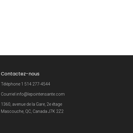
Contactez-nous
Téléphone
1 514 277-4544
Courriel
info@lepointensante.com
1360, avenue de la Gare, 2e étage
Mascouche, QC, Canada J7K 2Z2