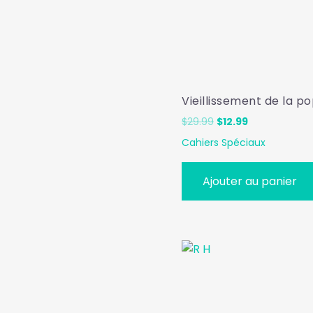
Vieillissement de la p
Le
Le
$
29.99
$
12.99
prix
prix
Cahiers Spéciaux
initial
actuel
était :
est :
$29.99.
$12.99.
Ajouter au panier