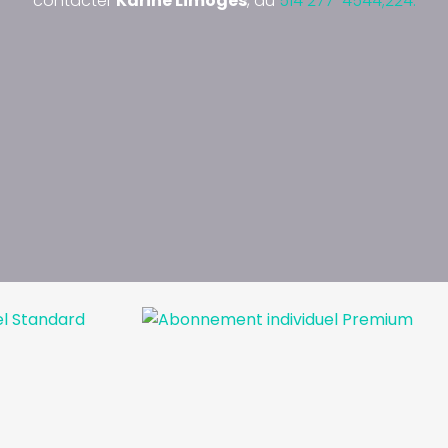
contacter
Karine Limoges
, au
514 277-4544;224.