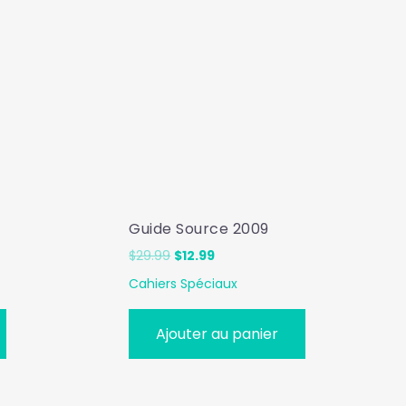
Guide Source 2009
Le
Le
$
29.99
$
12.99
prix
prix
Cahiers Spéciaux
initial
actuel
était :
est :
$29.99.
$12.99.
Ajouter au panier