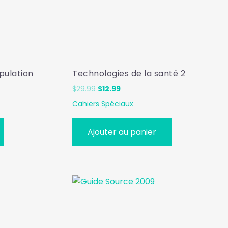
opulation
Technologies de la santé 2
Le
Le
$
29.99
$
12.99
prix
prix
Cahiers Spéciaux
initial
actuel
était :
est :
$29.99.
$12.99.
Ajouter au panier