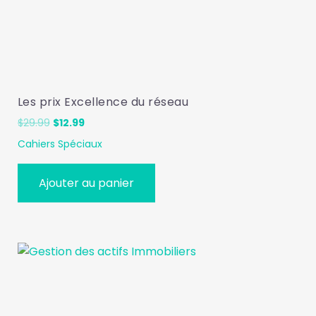
Les prix Excellence du réseau
Le
Le
$
29.99
$
12.99
prix
prix
Cahiers Spéciaux
initial
actuel
était :
est :
$29.99.
$12.99.
Ajouter au panier