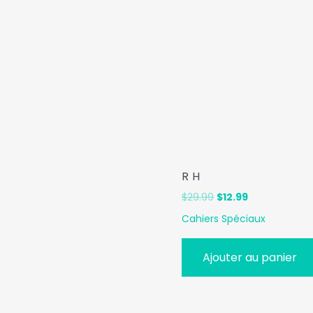
R H
Le
Le
$
29.99
$
12.99
prix
prix
Cahiers Spéciaux
initial
actuel
était :
est :
$29.99.
$12.99.
Ajouter au panier