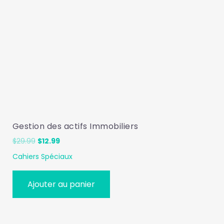
Gestion des actifs Immobiliers
Le
Le
$
29.99
$
12.99
prix
prix
Cahiers Spéciaux
initial
actuel
était :
est :
$29.99.
$12.99.
Ajouter au panier