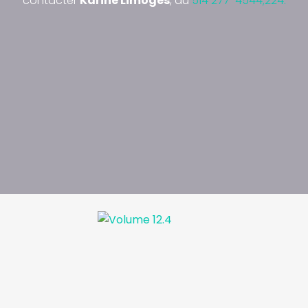
contacter
Karine Limoges
, au
514 277-4544;224.